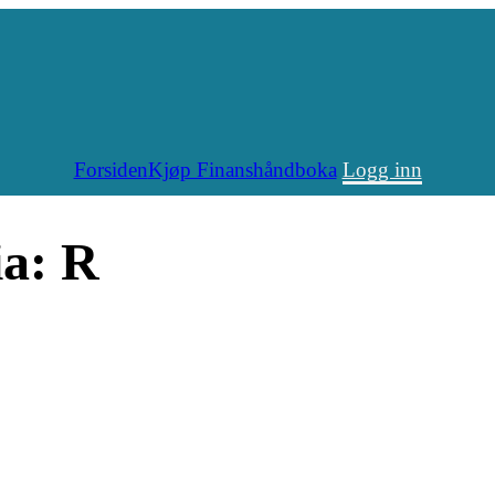
Forsiden
Kjøp Finanshåndboka
Logg inn
ia:
R