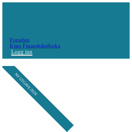
Forsiden
Kjøp Finanshåndboka
Logg inn