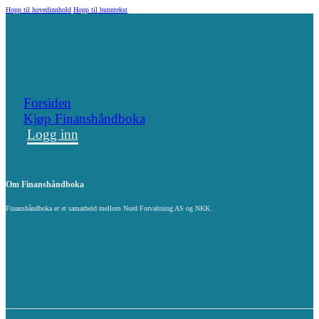
Hopp til hovedinnhold
Hopp til bunntekst
Forsiden
Kjøp Finanshåndboka
Logg inn
Om Finanshåndboka
Finanshåndboka er et samarbeid mellom Nord Forvaltning AS og NKK.