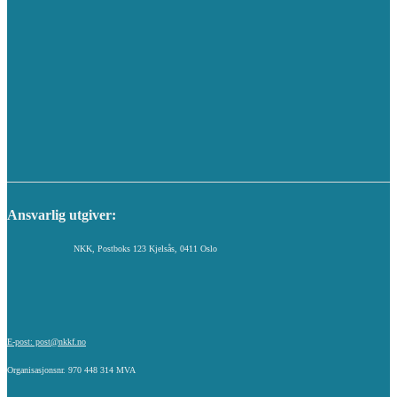
Ansvarlig utgiver:
NKK, Postboks 123 Kjelsås, 0411 Oslo
E-post: post@nkkf.no
Organisasjonsnr. 970 448 314 MVA