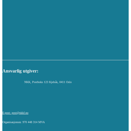
Ansvarlig utgiver:
NKK, Postboks 123 Kjelsås, 0411 Oslo
E-post: post@nkkf.no
Organisasjonsnr. 970 448 314 MVA