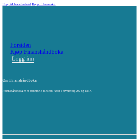
Hopp til hovedinnhold
Hopp til bunntekst
Forsiden
Kjøp Finanshåndboka
Logg inn
Om Finanshåndboka
Finanshåndboka er et samarbeid mellom Nord Forvaltning AS og NKK.