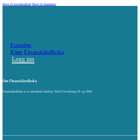
Hopp til hovedinnhold
Hopp til bunntekst
Forsiden
Kjøp Finanshåndboka
Logg inn
Om Finanshåndboka
Finanshåndboka er et samarbeid mellom Nord Forvaltning AS og NKK.