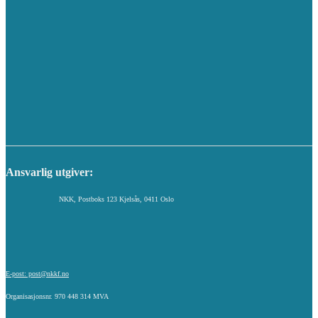
Ansvarlig utgiver:
NKK, Postboks 123 Kjelsås, 0411 Oslo
E-post: post@nkkf.no
Organisasjonsnr. 970 448 314 MVA