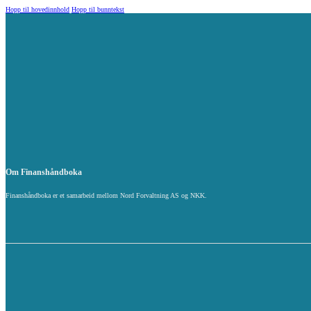
Hopp til hovedinnhold
Hopp til bunntekst
Om Finanshåndboka
Finanshåndboka er et samarbeid mellom Nord Forvaltning AS og NKK.