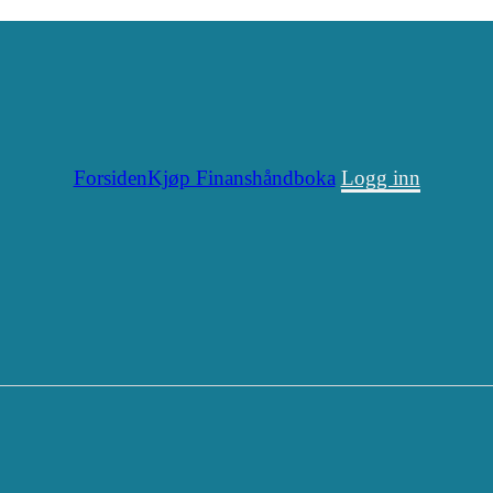
Forsiden
Kjøp Finanshåndboka
Logg inn