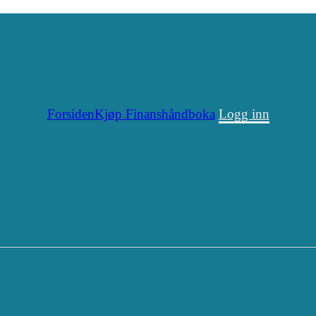
Forsiden
Kjøp Finanshåndboka
Logg inn