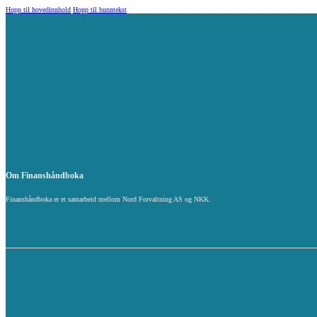
Hopp til hovedinnhold
Hopp til bunntekst
Om Finanshåndboka
Finanshåndboka er et samarbeid mellom Nord Forvaltning AS og NKK.