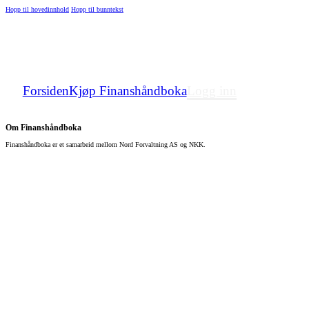
Hopp til hovedinnhold
Hopp til bunntekst
Forsiden
Kjøp Finanshåndboka
Logg inn
Om Finanshåndboka
Finanshåndboka er et samarbeid mellom Nord Forvaltning AS og NKK.