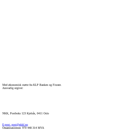
Med økonomisk støtte fra KLP Banken og Fixrate.
Ansvarlig utgiver:
NKK, Postboks 123 Kjelsås, 0411 Oslo
E-post: post@nkkf.no
Organisasjonsnr. 970 448 314 MVA