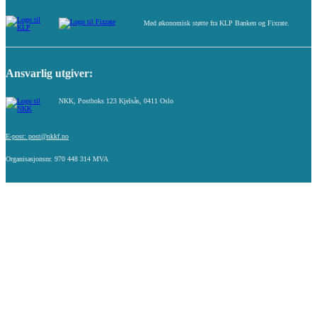
Med økonomisk støtte fra KLP Banken og Fixrate.
Ansvarlig utgiver:
NKK, Postboks 123 Kjelsås, 0411 Oslo
E-post: post@nkkf.no
Organisasjonsnr. 970 448 314 MVA