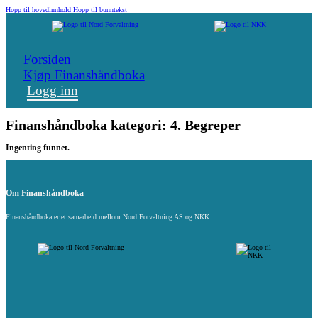
Hopp til hovedinnhold
Hopp til bunntekst
Forsiden
Kjøp Finanshåndboka
Logg inn
Finanshåndboka kategori:
4. Begreper
Ingenting funnet.
Om Finanshåndboka
Finanshåndboka er et samarbeid mellom Nord Forvaltning AS og NKK.