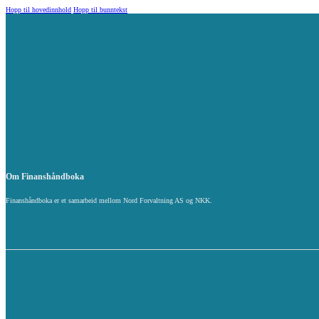
Hopp til hovedinnhold
Hopp til bunntekst
Om Finanshåndboka
Finanshåndboka er et samarbeid mellom Nord Forvaltning AS og NKK.