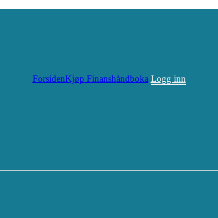
Forsiden
Kjøp Finanshåndboka
Logg inn