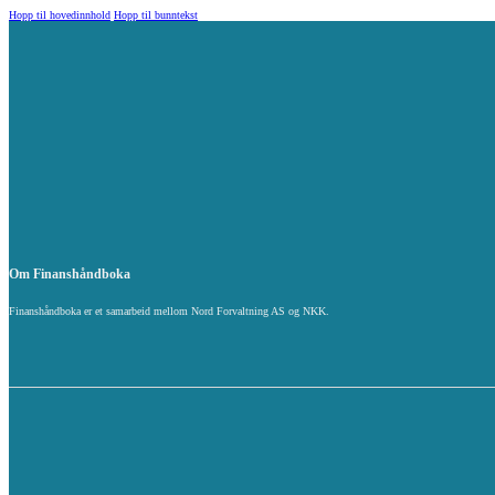
Hopp til hovedinnhold
Hopp til bunntekst
Om Finanshåndboka
Finanshåndboka er et samarbeid mellom Nord Forvaltning AS og NKK.