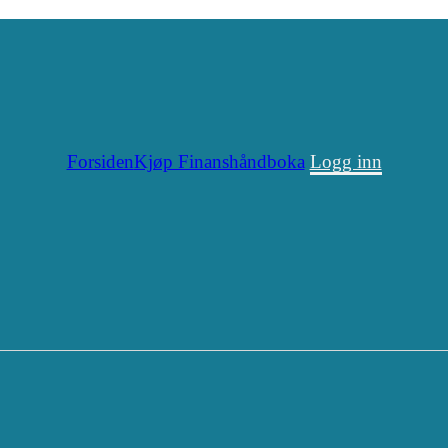
Forsiden
Kjøp Finanshåndboka
Logg inn